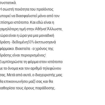
συστατικά.
Η σωστή ποιότητα του προϊόντος
μπορεί να διασφαλιστεί μόνο από τον
επίσημο ιστότοπο. Και εδώ είναι η
χαμηλότερη τιμή στην Αθήνα! Άλλωστε,
τώρα είναι η ώρα για μια μοναδική
δράση - δεδομένη
50% έκπτωση
ανά
φάρμακο. Βιαστείτε - ο χρόνος της
δράσης είναι περιορισμένος!
Συμπληρώστε τη φόρμα στον ιστότοπο
με το όνομα και τον αριθμό τηλεφώνου
σας. Μετά από αυτό, ο διαχειριστής μας
θα επικοινωνήσει μαζί σας και θα
καθορίσει τους όρους παράδοσης.