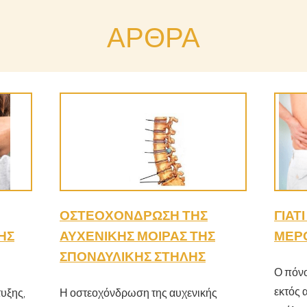
ΆΡΘΡΑ
ΟΣΤΕΟΧΌΝΔΡΩΣΗ ΤΗΣ
ΓΙΑΤ
ΉΣ
ΑΥΧΕΝΙΚΉΣ ΜΟΊΡΑΣ ΤΗΣ
ΜΈΡΟ
ΣΠΟΝΔΥΛΙΚΉΣ ΣΤΉΛΗΣ
Ο πόνο
εκτός 
τυξης,
Η οστεοχόνδρωση της αυχενικής