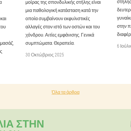
στήλης
α
μοίρας της σπονδυλικής στήλης είναι
δευτερ
μια παθολογική κατάσταση κατά την
γυναίκε
και
οποία συμβαίνουν εκφυλιστικές
στην π
του
αλλαγές στον ιστό των οστών και του
διαφέρ
χόνδρου. Αιτίες εμφάνισης. Γενικά
 μασάζ,
συμπτώματα. Θεραπεία.
6 Ιούλ
ης
30 Οκτώβριος 2025
Όλα τα άρθρα
ΛΊΑ ΣΤΗΝ