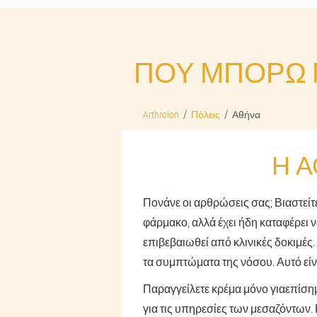
ΠΟΎ ΜΠΟΡΏ Ν
Arthrolon
Πόλεις
Αθήνα
Η Α
Πονάνε οι αρθρώσεις σας; Βιαστείτ
φάρμακο, αλλά έχει ήδη καταφέρει ν
επιβεβαιωθεί από κλινικές δοκιμές. 
τα συμπτώματα της νόσου. Αυτό είν
Παραγγείλετε κρέμα μόνο για
επίση
για τις υπηρεσίες των μεσαζόντων. 