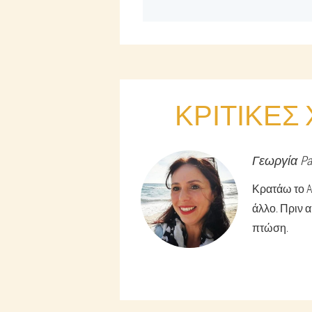
ΚΡΙΤΙΚΈΣ
Γεωργία
Pa
Κρατάω το Ar
άλλο. Πριν 
πτώση.