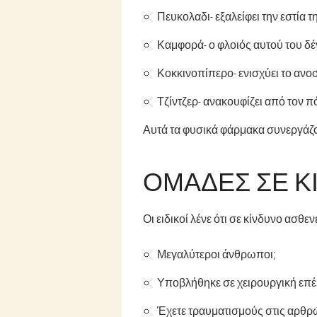
Πευκολαδι
- εξαλείφει την εστία
Καμφορά
- ο φλοιός αυτού του δ
Κοκκινοπίπερο
- ενισχύει το αν
Τζίντζερ
- ανακουφίζει από τον π
Αυτά τα φυσικά φάρμακα συνεργάζο
ΟΜΆΔΕΣ ΣΕ Κ
Οι ειδικοί λένε ότι σε κίνδυνο ασθ
Μεγαλύτεροι άνθρωποι;
Υποβλήθηκε σε χειρουργική επέ
Έχετε τραυματισμούς στις αρθρώ