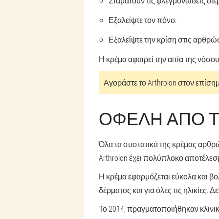
Σταματούν τις φλεγμονώδεις διε
Εξαλείψτε τον πόνο.
Εξαλείψτε την κρίση στις αρθρώσ
Η κρέμα αφαιρεί την αιτία της νόσο
Αγοράστε το Arthrolon στον επίσημ
ΟΦΈΛΗ ΑΠΌ Τ
Όλα τα συστατικά της κρέμας αρθρ
Arthrolon έχει πολύπλοκο αποτέλεσμ
Η κρέμα εφαρμόζεται εύκολα και βο
δέρματος και για όλες τις ηλικίες.
Το 2014, πραγματοποιήθηκαν κλινι