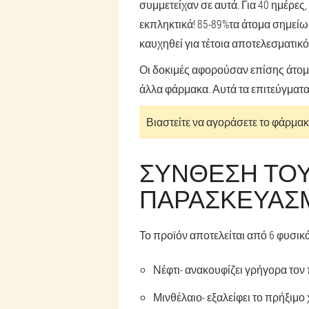
συμμετείχαν σε αυτά. Για 40 ημέρε
εκπληκτικά!
85-89%
τα άτομα σημείω
καυχηθεί για τέτοια αποτελεσματικό
Οι δοκιμές αφορούσαν επίσης άτομα
άλλα φάρμακα. Αυτά τα επιτεύγματα
Βιαστείτε να αγοράσετε το φάρμακ
ΣΎΝΘΕΣΗ ΤΟ
ΠΑΡΑΣΚΕΥΆΣ
Το προϊόν αποτελείται από 6 φυσικ
Νέφτι
- ανακουφίζει γρήγορα τον
Μινθέλαιο
- εξαλείφει το πρήξιμ