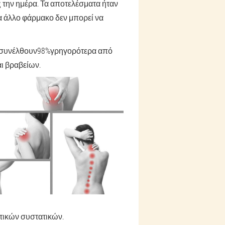
 την ημέρα. Τα αποτελέσματα ήταν
α άλλο φάρμακο δεν μπορεί να
α συνέλθουν
98%
γρηγορότερα από
ι βραβείων.
πτικών συστατικών.