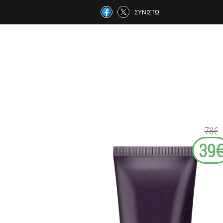
ΣΥΝΙΣΤΏ
78€
39