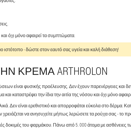
ργασίες.
εις.
υ και όχι μόνο αφαιρεί τα συμπτώματα.
ο ιστότοπο - δώστε στον εαυτό σας υγεία και καλή διάθεση!
ΗΝ ΚΡΈΜΑ ARTHROLON
ώσεων είναι φυσικής προέλευσης. Δεν έχουν παρενέργειες και δε
α και καταστρέφει την ίδια την αιτία της νόσου και όχι μόνο αφαι
λικά. Δεν είναι ερεθιστικό και απορροφάται εύκολα στο δέρμα. Κ
 Δεν χρειάζεται να ανησυχείτε μήπως λερώσετε τα ρούχα σας - το π
κές δοκιμές του φαρμάκου. Πάνω από 5. 000 άτομα με ασθένειες