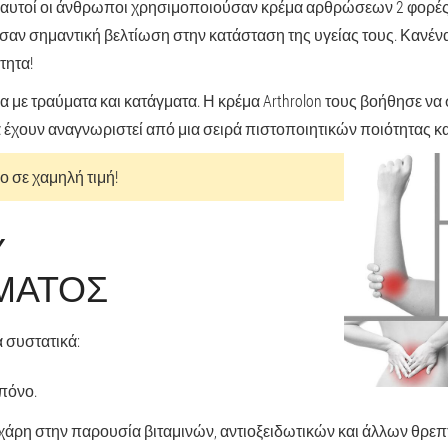
ς, αυτοί οι άνθρωποι χρησιμοποιούσαν κρέμα αρθρώσεων 2 φορές
σαν σημαντική βελτίωση στην κατάσταση της υγείας τους. Κανέν
τητα!
 με τραύματα και κατάγματα. Η κρέμα Arthrolon τους βοήθησε ν
 έχουν αναγνωριστεί από μια σειρά πιστοποιητικών ποιότητας κα
ο σε χαμηλή τιμή!
Υ
ΜΑΤΟΣ
ά συστατικά:
 πόνο.
ο χάρη στην παρουσία βιταμινών, αντιοξειδωτικών και άλλων θρε